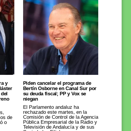
ra y
Piden cancelar el programa de
Máster
Bertín Osborne en Canal Sur por
 del
su deuda fiscal; PP y Vox se
reno
niegan
El Parlamento andaluz ha
rechazado este martes, en la
s,
Comisión de Control de la Agencia
cos de
Pública Empresarial de la Radio y
ó o
Televisión de Andalucía y de sus