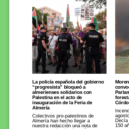
La policía española del gobierno
Moren
“progresista” bloqueó a
convoc
almerienses solidarios con
Parla
Palestina en el acto de
forest
inauguración de la Feria de
Córdo
Almería
Incend
agosto
Colectivos pro-palestinos de
Decía
Almería han hecho llegar a
150 añ
nuestra redacción una nota de