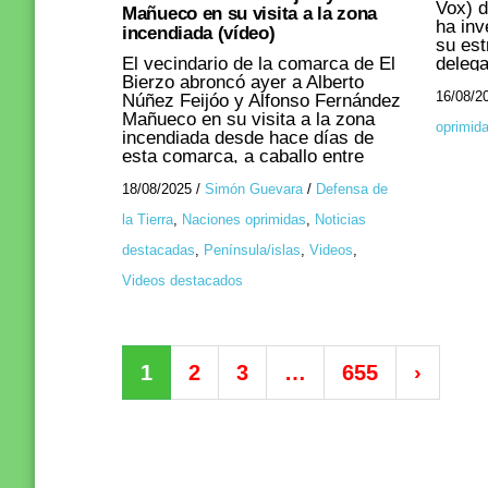
de la alcaldesa, que no paraba de
Vox) d
Mañueco en su visita a la zona
2006,
mirar al grupo de donde salían las
ha inv
incendiada (vídeo)
el PSO
consignas, lo decía todo. Acaban
su est
de to
estos militantes propalestinos ...
El vecindario de la comarca de El
delega
recoge
Bierzo abroncó ayer a Alberto
Libert
autopr
16/08/2
Núñez Feijóo y Alfonso Fernández
‘presi
riesgo
Mañueco en su visita a la zona
Carlos
oprimid
recogi
incendiada desde hace días de
la ult
almac
esta comarca, a caballo entre
venez
protec
León y Galiza ...
en el 
funcio
18/08/2025
/
Simón Guevara
/
Defensa de
ido pa
Aunque
embaj
la Tierra
,
Naciones oprimidas
,
Noticias
esas m
Bélgic
incend
repres
destacadas
,
Península/islas
,
Videos
,
parte 
de Nic
mil añ
Videos destacados
instit
origen
promov
coment
en fav
Cientí
intern
en lo 
contra
Córdo
1
2
3
…
655
›
Nicolá
"todav
princi
conclu
la vis
que pu
candid
origen
(que 
había 
intern
tambié