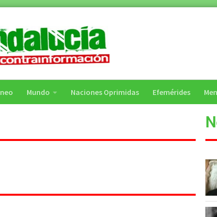
áneo
Mundo
Naciones Oprimidas
Efemérides
Mem
N