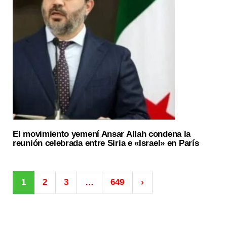
El movimiento yemení Ansar Allah condena la
reunión celebrada entre Siria e «Israel» en París
1
2
3
…
649
›