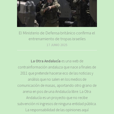
El Ministerio de Defensa británico confirma el
entrenamiento de tropas israelíes
17 JUNIO 2025
La Otra Andalucía
es una web de
contrainformación andaluza que nace a finales de
2011 que pretende hacerse eco de las noticias y
análisis que no salen en los medios de
comunicación de masas, aportando otro grano de
arena en pos de una Andalucía libre. La Otra
Andalucía es un proyecto que no recibe
subvención ni ingresos de ninguna entidad pública.
La responsabilidad de las opiniones aquí