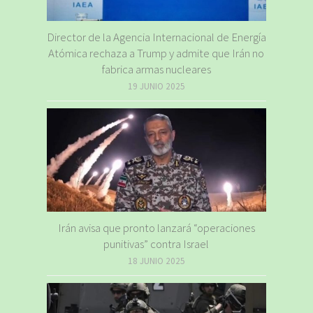
Director de la Agencia Internacional de Energía
Atómica rechaza a Trump y admite que Irán no
fabrica armas nucleares
19 JUNIO 2025
Irán avisa que pronto lanzará “operaciones
punitivas” contra Israel
18 JUNIO 2025