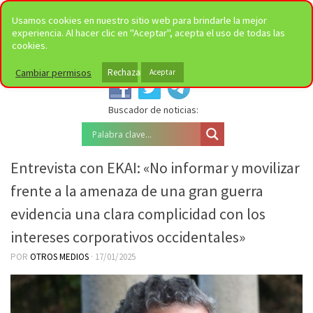
Saltar al contenido
Usamos cookies en nuestro sitio web para brindarle la mejor
experiencia. Al hacer clic en "Aceptar", acepta el uso de todas las
cookies.
Síguenos en nuestras redes
sociales:
Cambiar permisos
Rechazar
Aceptar
Buscador de noticias:
Entrevista con EKAI: «No informar y movilizar
frente a la amenaza de una gran guerra
evidencia una clara complicidad con los
intereses corporativos occidentales»
POR
OTROS MEDIOS
·
17/01/2025