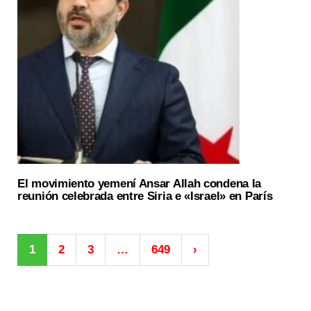
El movimiento yemení Ansar Allah condena la
reunión celebrada entre Siria e «Israel» en París
1
2
3
…
649
›