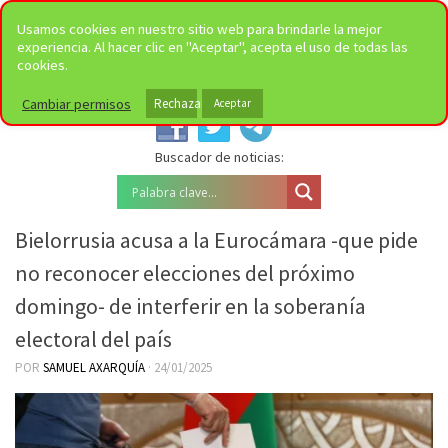
Saltar al contenido
Usamos cookies en nuestro sitio web para brindarle la mejor
experiencia. Al hacer clic en "Aceptar", acepta el uso de todas las
cookies.
Síguenos en nuestras redes
sociales:
Cambiar permisos
Rechazar
Aceptar
Buscador de noticias:
Bielorrusia acusa a la Eurocámara -que pide
no reconocer elecciones del próximo
domingo- de interferir en la soberanía
electoral del país
POR
SAMUEL AXARQUÍA
·
24/01/2025