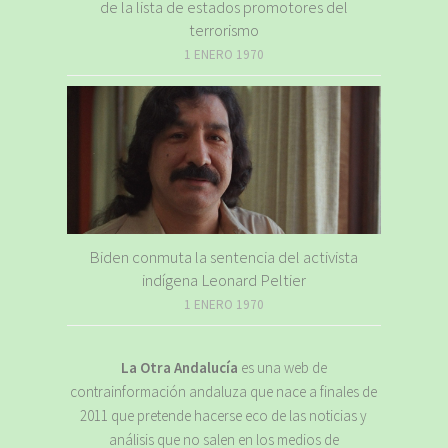
de la lista de estados promotores del
terrorismo
1 ENERO 1970
Biden conmuta la sentencia del activista
indígena Leonard Peltier
1 ENERO 1970
La Otra Andalucía
es una web de
contrainformación andaluza que nace a finales de
2011 que pretende hacerse eco de las noticias y
análisis que no salen en los medios de