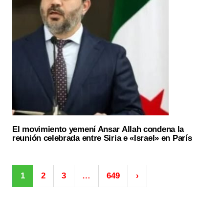
El movimiento yemení Ansar Allah condena la
reunión celebrada entre Siria e «Israel» en París
1
2
3
…
649
›