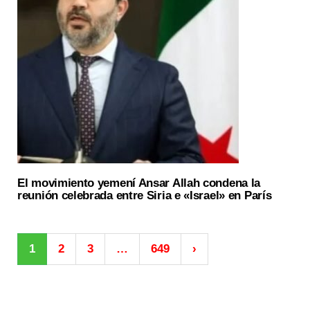
El movimiento yemení Ansar Allah condena la
reunión celebrada entre Siria e «Israel» en París
1
2
3
…
649
›