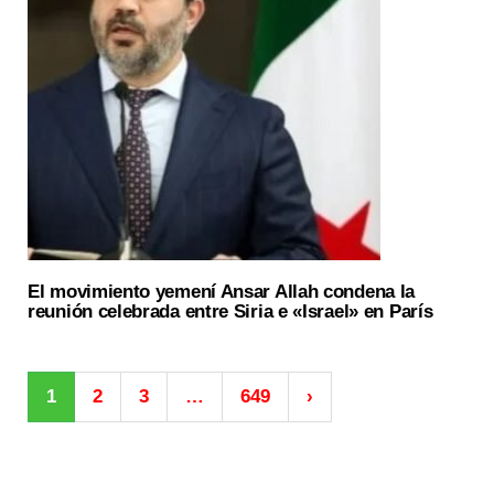
El movimiento yemení Ansar Allah condena la
reunión celebrada entre Siria e «Israel» en París
1
2
3
…
649
›