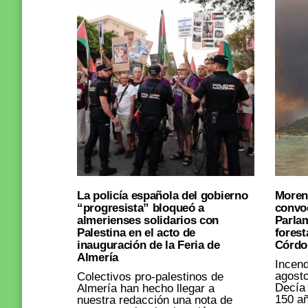
La policía española del gobierno
Moren
“progresista” bloqueó a
convoc
almerienses solidarios con
Parla
Palestina en el acto de
forest
inauguración de la Feria de
Córdo
Almería
Incend
agosto
Colectivos pro-palestinos de
Decía
Almería han hecho llegar a
150 añ
nuestra redacción una nota de