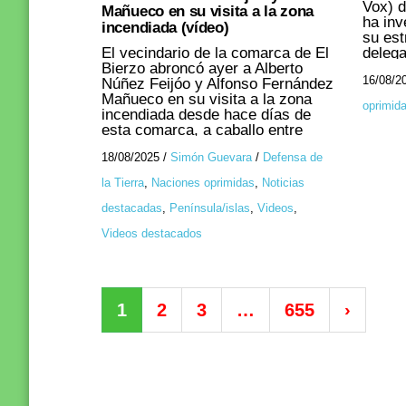
de la alcaldesa, que no paraba de
Vox) d
Mañueco en su visita a la zona
2006,
mirar al grupo de donde salían las
ha inv
incendiada (vídeo)
el PSO
consignas, lo decía todo. Acaban
su est
de to
estos militantes propalestinos ...
El vecindario de la comarca de El
delega
recoge
Bierzo abroncó ayer a Alberto
Libert
autopr
16/08/2
Núñez Feijóo y Alfonso Fernández
‘presi
riesgo
Mañueco en su visita a la zona
Carlos
oprimid
recogi
incendiada desde hace días de
la ult
almac
esta comarca, a caballo entre
venez
protec
León y Galiza ...
en el 
funcio
18/08/2025
/
Simón Guevara
/
Defensa de
ido pa
Aunque
embaj
la Tierra
,
Naciones oprimidas
,
Noticias
esas m
Bélgic
incend
repres
destacadas
,
Península/islas
,
Videos
,
parte 
de Nic
mil añ
Videos destacados
instit
origen
promov
coment
en fav
Cientí
intern
en lo 
contra
Córdo
1
2
3
…
655
›
Nicolá
"todav
princi
conclu
la vis
que pu
candid
origen
(que 
había 
intern
tambié