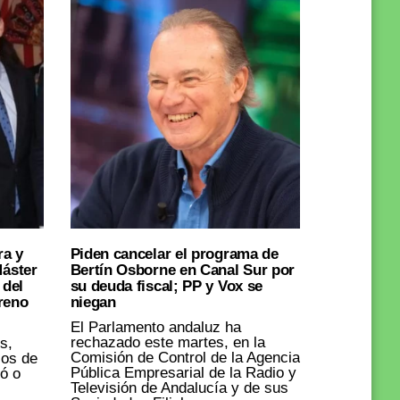
ra y
Piden cancelar el programa de
Máster
Bertín Osborne en Canal Sur por
 del
su deuda fiscal; PP y Vox se
reno
niegan
El Parlamento andaluz ha
rechazado este martes, en la
s,
Comisión de Control de la Agencia
cos de
Pública Empresarial de la Radio y
ó o
Televisión de Andalucía y de sus