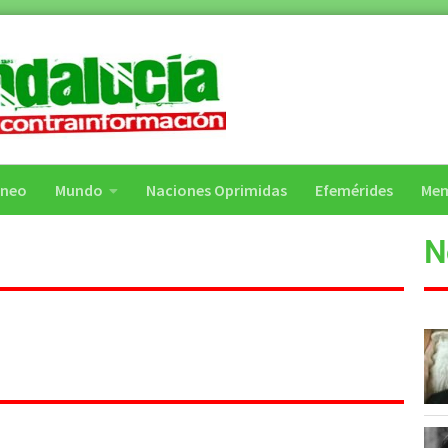
áneo
Mundo
Naciones Oprimidas
Efemérides
Mem
N