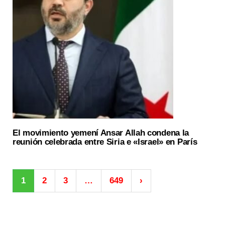
El movimiento yemení Ansar Allah condena la
reunión celebrada entre Siria e «Israel» en París
1
2
3
…
649
›