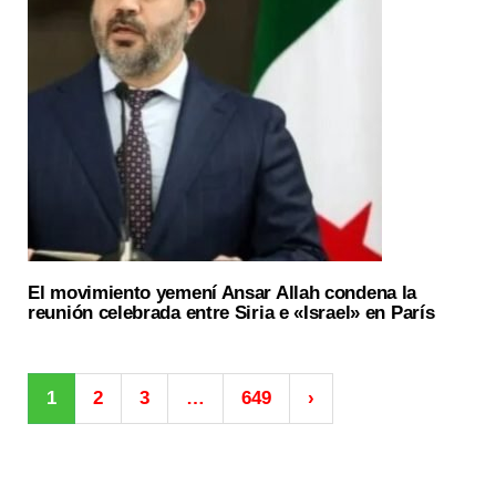
El movimiento yemení Ansar Allah condena la
reunión celebrada entre Siria e «Israel» en París
1
2
3
…
649
›