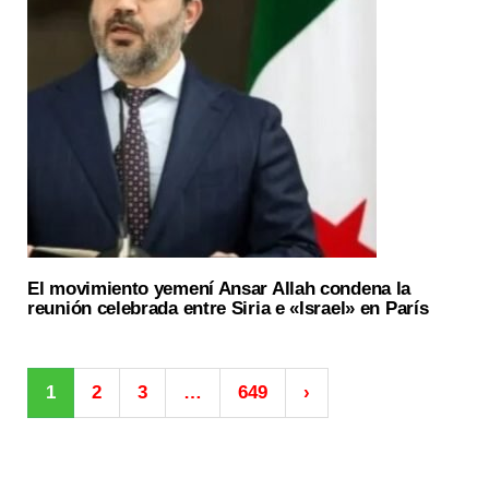
El movimiento yemení Ansar Allah condena la
reunión celebrada entre Siria e «Israel» en París
1
2
3
…
649
›